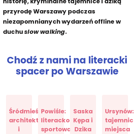
historię, kryminalne tajemnice i dziką
przyrodę Warszawy podczas
niezapomnianych wydarzeń offline w
duchu
slow walking
.
Chodź z nami na literacki
spacer po Warszawie
Śródmieście:
Powiśle:
Saska
Ursynów:
architektura
literacko-
Kępa i
tajemnic
i
sportowa
Dzika
miejsca