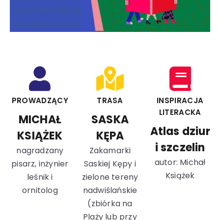
PROWADZĄCY
TRASA
INSPIRACJA
LITERACKA
MICHAŁ
SASKA
Atlas dziur
KSIĄŻEK
KĘPA
i szczelin
nagradzany
Zakamarki
autor: Michał
pisarz, inżynier
Saskiej Kępy i
Książek
leśnik i
zielone tereny
ornitolog
nadwiślańskie
(zbiórka na
Plaży lub przy