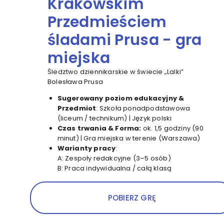
Krakowskim
Przedmieściem
śladami Prusa - gra
miejska
Śledztwo dziennikarskie w świecie „Lalki”
Bolesława Prusa
Sugerowany poziom edukacyjny &
Przedmiot
: Szkoła ponadpodstawowa
(liceum / technikum) | Język polski
Czas trwania & Forma:
ok. 1,5 godziny (90
minut) | Gra miejska w terenie (Warszawa)
Warianty pracy
:
A: Zespoły redakcyjne (3–5 osób)
B: Praca indywidualna / całą klasą
POBIERZ GRĘ