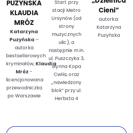
„Dzielnica
PUZYŃSKA
Start przy
Cieni”
stacji Metro
KLAUDIA
Ursynów (od
autorka:
MRÓZ
strony
Katarzyna
Katarzyna
muzycznych
Puzyńska
Puzyńska
–
ulic), a
autorka
następnie m.in.
bestsellerowych
ul. Puszczyka 3,
kryminałów,
Klaudia
słynna Kopa
Mróz
-
Cwila, oraz
licencjonowana
„nawiedzony
przewodniczka
blok” przy ul.
po Warszawie
Herbsta 4