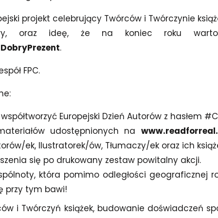
jski projekt celebrujący Twórców i Twórczynie książ
atury, oraz ideę, że na koniec roku war
DobryPrezent
.
spół FPC.
ne:
 współtworzyć Europejski Dzień Autorów z hasłem #C
materiałów udostępnionych na
www.readforreal
rów/ek, Ilustratorek/ów, Tłumaczy/ek oraz ich książ
szenia się po drukowany zestaw powitalny akcji.
spólnoty, która pomimo odległości geograficznej ro
ę przy tym bawi!
ów i Twórczyń książek, budowanie doświadczeń sp