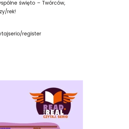
wspólne święto – Twórców,
zy/rek!
tajserio/register