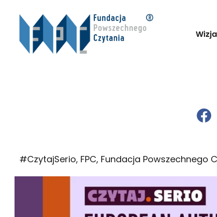
Wizja
#CzytajSerio
,
FPC
,
Fundacja Powszechnego C