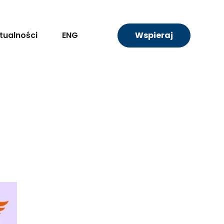
tualności
ENG
Wspieraj