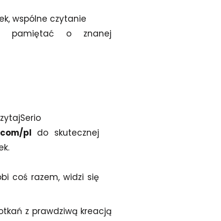
ek, wspólne czytanie
to pamiętać o znanej
zytajSerio
.com/pl
do skutecznej
ek.
bi coś razem, widzi się
otkań z prawdziwą kreacją