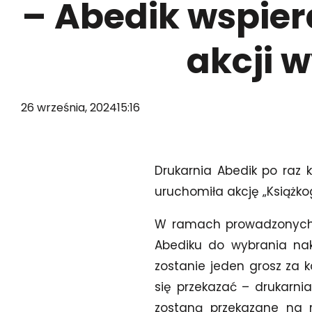
– Abedik wspier
akcji
26 września, 2024
15:16
Drukarnia Abedik po raz
uruchomiła akcję „Książko
W ramach prowadzonych
Abediku do wybrania nakł
zostanie jeden grosz za
się przekazać – drukarni
zostaną przekazane na 