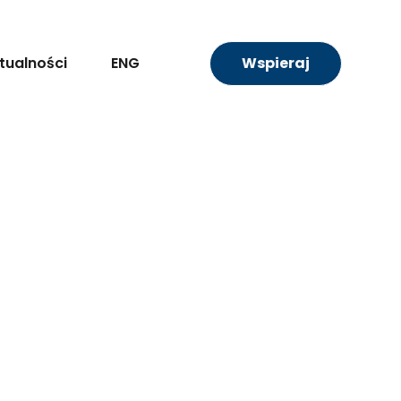
tualności
ENG
Wspieraj