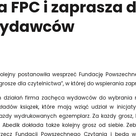
a FPC i zaprasza 
 wydawców
 kolejny postanowiła wesprzeć Fundację Powszech
grosze dla czytelnictwa”, w której do wspierania z
 działań firma zachęca wydawców do wybrania 
adów książek, które mają wziąć udział w inicjaty
 każdy wydrukowanych egzemplarz. Za każdy grosz,
a Abedik dokłada także kolejny grosz od siebie. Ze
rzecz Fundacji Powszechnego Czytania i będą w